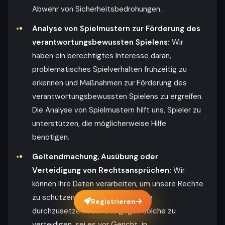
Abwehr von Sicherheitsbedrohungen.
Analyse von Spielmustern zur Förderung des
verantwortungsbewussten Spielens:
Wir
haben ein berechtigtes Interesse daran,
problematisches Spielverhalten frühzeitig zu
erkennen und Maßnahmen zur Förderung des
verantwortungsbewussten Spielens zu ergreifen.
Die Analyse von Spielmustern hilft uns, Spieler zu
unterstützen, die möglicherweise Hilfe
benötigen.
Geltendmachung, Ausübung oder
Verteidigung von Rechtsansprüchen:
Wir
können Ihre Daten verarbeiten, um unsere Rechte
zu schützen, rechtliche Ansprüche
Registrieren
durchzusetzen oder uns gegen solche zu
verteidigen, sei es vor Gericht, in