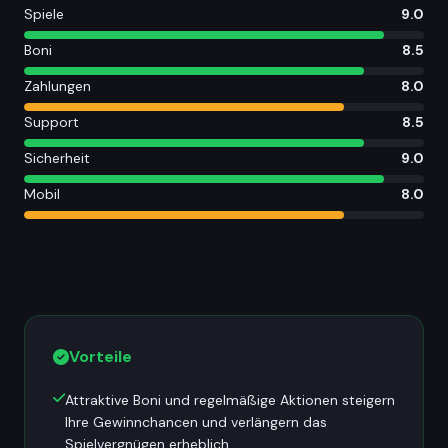
Spiele
9.0
Boni
8.5
Zahlungen
8.0
Support
8.5
Sicherheit
9.0
Mobil
8.0
Vorteile
Attraktive Boni und regelmäßige Aktionen steigern
Ihre Gewinnchancen und verlängern das
Spielvergnügen erheblich.