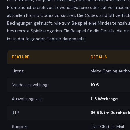
Promotionsbereich von Lowenplaycasino oder auf vertrauens
aktuellen Promo Codes zu suchen. Die Codes sind oft zeitlic
Bedingungen geknüpft, wie zum Beispiel eine Mindesteinzahlu
bestimmte Spielkategorien. Ein Beispiel für die Details, die e
ist in der folgenden Tabelle dargestellt:
FEATURE
DETAILS
Lizenz
Malta Gaming Autho
Mindesteinzahlung
10 €
Auszahlungszeit
1-3 Werktage
RTP
96,5% im Durchsch
Support
Live-Chat, E-Mail