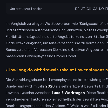
Unterstützte Länder
DE, AT, CH, CA, NO, FI
Im Vergleich zu einigen Wettbewerbern wie "Königscasino", d
und stattdessen automatische Boni anbieten, bietet Lowen
Flexibilität, maßgeschneiderte Angebote zu nutzen. Stellen S
Code exakt eingeben, um Missverständnisse zu vermeiden u
Bonus zu ziehen. Verpassen Sie keine exklusiven Angebote –
passenden Lowenplaycasino Promo Code!
How long do withdrawals take at Lowenplaycasi
Die Auszahlungsdauer bei Lowenplaycasino ist ein wichtiger Fa
Spieler und wird im Jahr
2026
als sehr effizient bewertet. In
Lowenplaycasino zwischen
1 und 3 Werktagen
. Diese Bearb
verschiedenen Faktoren ab, einschließlich der gewählten Au
Bearbeitungsprozesse des Casinos. E-Wallets wie Skrill oder 