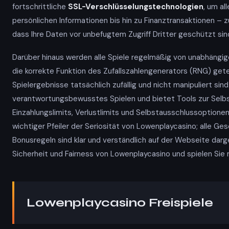
fortschrittliche
SSL-Verschlüsselungstechnologien
, um a
persönlichen Informationen bis hin zu Finanztransaktionen – zu
dass Ihre Daten vor unbefugtem Zugriff Dritter geschützt sin
Darüber hinaus werden alle Spiele regelmäßig von unabhängigen
die korrekte Funktion des Zufallszahlengenerators (RNG) gete
Spielergebnisse tatsächlich zufällig und nicht manipuliert si
verantwortungsbewusstes Spielen und bietet Tools zur Selbst
Einzahlungslimits, Verlustlimits und Selbstausschlussoptionen
wichtiger Pfeiler der Seriosität von Lowenplaycasino; alle G
Bonusregeln sind klar und verständlich auf der Webseite darge
Sicherheit und Fairness von Lowenplaycasino und spielen Sie 
Lowenplaycasino Freispiele