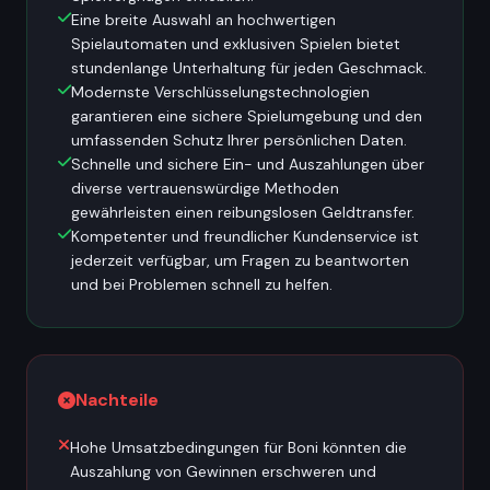
Eine breite Auswahl an hochwertigen
Spielautomaten und exklusiven Spielen bietet
stundenlange Unterhaltung für jeden Geschmack.
Modernste Verschlüsselungstechnologien
garantieren eine sichere Spielumgebung und den
umfassenden Schutz Ihrer persönlichen Daten.
Schnelle und sichere Ein- und Auszahlungen über
diverse vertrauenswürdige Methoden
gewährleisten einen reibungslosen Geldtransfer.
Kompetenter und freundlicher Kundenservice ist
jederzeit verfügbar, um Fragen zu beantworten
und bei Problemen schnell zu helfen.
Nachteile
Hohe Umsatzbedingungen für Boni könnten die
Auszahlung von Gewinnen erschweren und