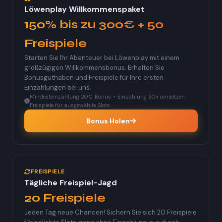
Löwenplay Willkommenspaket
150% bis zu 300€ + 50
Freispiele
Starten Sie Ihr Abenteuer bei Löwenplay mit einem
großzügigen Willkommensbonus. Erhalten Sie
Bonusguthaben und Freispiele für Ihre ersten
Einzahlungen bei uns.
Mindesteinzahlung 20€. Bonus + Einzahlung 30x umsetzen.
Freispiele für ausgewählte Slots.
Bonus Holen
FREISPIELE
Tägliche Freispiel-Jagd
20 Freispiele
Jeden Tag neue Chancen! Sichern Sie sich 20 Freispiele