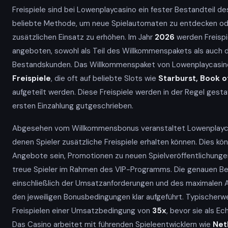
Freispiele sind bei Lowenplaycasino ein fester Bestandteil 
beliebte Methode, um neue Spielautomaten zu entdecken od
zusätzlichen Einsatz zu erhöhen. Im Jahr
2026
werden Freispi
angeboten, sowohl als Teil des Willkommenspakets als auch 
Bestandskunden. Das Willkommenspaket von Lowenplaycasino
Freispiele
, die oft auf beliebte Slots wie
Starburst, Book o
aufgeteilt werden. Diese Freispiele werden in der Regel gest
ersten Einzahlung gutgeschrieben.
Abgesehen vom Willkommensbonus veranstaltet Lowenplaycas
denen Spieler zusätzliche Freispiele erhalten können. Dies k
Angebote sein, Promotionen zu neuen Spielveröffentlichungen
treue Spieler im Rahmen des VIP-Programms. Die genauen Bed
einschließlich der Umsatzanforderungen und des maximalen A
den jeweiligen Bonusbedingungen klar aufgeführt. Typischerw
Freispielen einer Umsatzbedingung von
35x
, bevor sie als E
Das Casino arbeitet mit führenden Spieleentwicklern wie
Net