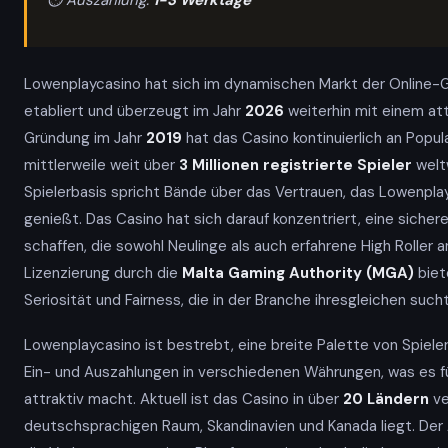
Lowenplaycasino hat sich im dynamischen Markt der Online-G
etabliert und überzeugt im Jahr
2026
weiterhin mit einem at
Gründung im Jahr
2019
hat das Casino kontinuierlich an Popu
mittlerweile weit über
3 Millionen registrierte Spieler
welt
Spielerbasis spricht Bände über das Vertrauen, das Lowenpla
genießt. Das Casino hat sich darauf konzentriert, eine sich
schaffen, die sowohl Neulinge als auch erfahrene High Roller a
Lizenzierung durch die
Malta Gaming Authority (MGA)
biet
Seriosität und Fairness, die in der Branche ihresgleichen sucht
Lowenplaycasino ist bestrebt, eine breite Palette von Spiele
Ein- und Auszahlungen in verschiedenen Währungen, was es fü
attraktiv macht. Aktuell ist das Casino in über
20 Ländern
ve
deutschsprachigen Raum, Skandinavien und Kanada liegt. Der An