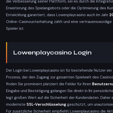
die Verbesserung seiner Plattform, sei es durch die Integrati
Erweiterung des Spielangebots oder die Optimierung des Kun
Entwicklung garantiert, dass Lowenplaycasino auch im Jahr
2
Online-Casinounterhaltung zählt und eine vertrauenswürdige A
Spieler ist.
Lowenplaycasino Login
Der Login bei Lowenplaycasino ist für bestehende Nutzer ein 
Prozess, der den Zugang zur gesamten Spielwelt des Casinos 
finden Sie prominent platziert die Felder für Ihren
Benutzer
Eingabe und Bestätigung gelangen Sie direkt in Ihr persönlich
legt großen Wert auf die Sicherheit der Kundendaten. Daher 
modernste
SSL-Verschlüsselung
geschützt, um unautorisiert
Für zusätzliche Sicherheit empfiehlt Lowenplaycasino die Akt