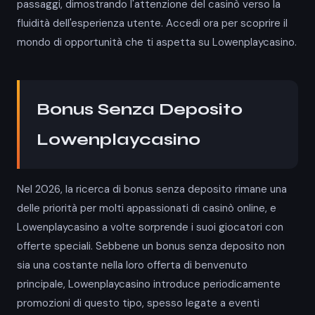
passaggi, dimostrando l'attenzione del casinò verso la
fluidità dell'esperienza utente. Accedi ora per scoprire il
mondo di opportunità che ti aspetta su Lowenplaycasino.
Bonus Senza Deposito
Lowenplaycasino
Nel 2026, la ricerca di bonus senza deposito rimane una
delle priorità per molti appassionati di casinò online, e
Lowenplaycasino a volte sorprende i suoi giocatori con
offerte speciali. Sebbene un bonus senza deposito non
sia una costante nella loro offerta di benvenuto
principale, Lowenplaycasino introduce periodicamente
promozioni di questo tipo, spesso legate a eventi