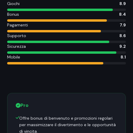
Giochi
8.9
Bonus
8.4
Pagamenti
7.9
Supporto
8.6
Sicurezza
9.2
Mobile
8.1
Pro
Offre bonus di benvenuto e promozioni regolari
per massimizzare il divertimento e le opportunità
di vincita.