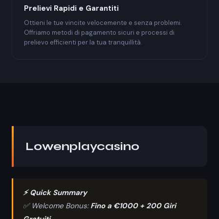
Prelievi Rapidi e Garantiti
Ottieni le tue vincite velocemente e senza problemi.
Offriamo metodi di pagamento sicuri e processi di
prelievo efficienti per la tua tranquillità.
Lowenplaycasino
⚡ Quick Summary
✅ Welcome Bonus:
Fino a €1000 + 200 Giri
Gratuiti