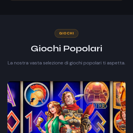
GIOCHI
Giochi Popolari
La nostra vasta selezione di giochi popolari ti aspetta.