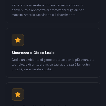
Inizia la tua avventura con un generoso bonus di
benvenuto e approfitta di promozioni regolari per
massimizzare le tue vincite e il divertimento.
Sicurezza e Gioco Leale
Goditi un ambiente di gioco protetto con le più avanzate
tecnologie di crittografia. La tua sicurezza è la nostra
priorità, garantendo equità.