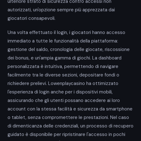
ulteriore strato di sicurezza contro accessi non
autorizzati, un'opzione sempre più apprezzata dai
giocatori consapevoli.
Una volta effettuato il login, i giocatori hanno accesso
immediato a tutte le funzionalità della piattaforma:
gestione del saldo, cronologia delle giocate, riscossione
dei bonus, e un'ampia gamma di giochi. La dashboard
personalizzata è intuitiva, permettendo di navigare
facilmente tra le diverse sezioni, depositare fondi o
richiedere prelievi. Lowenplaycasino ha ottimizzato
l'esperienza di login anche per i dispositivi mobili,
assicurando che gli utenti possano accedere ai loro
account con la stessa facilità e sicurezza da smartphone
o tablet, senza compromettere le prestazioni. Nel caso
di dimenticanza delle credenziali, un processo di recupero
guidato è disponibile per ripristinare l'accesso in pochi