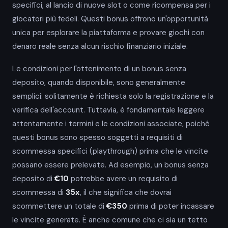
specifici, al lancio di nuove slot o come ricompensa per i
giocatori più fedeli. Questi bonus offrono un'opportunità
unica per esplorare la piattaforma e provare giochi con
denaro reale senza alcun rischio finanziario iniziale.
Le condizioni per l'ottenimento di un bonus senza
deposito, quando disponibile, sono generalmente
semplici: solitamente è richiesta solo la registrazione e la
verifica dell'account. Tuttavia, è fondamentale leggere
attentamente i termini e le condizioni associate, poiché
questi bonus sono spesso soggetti a requisiti di
scommessa specifici (playthrough) prima che le vincite
possano essere prelevate. Ad esempio, un bonus senza
deposito di
€10
potrebbe avere un requisito di
scommessa di
35x
, il che significa che dovrai
scommettere un totale di
€350
prima di poter incassare
le vincite generate. È anche comune che ci sia un tetto