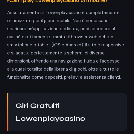
Can I play Lowenplaycasino on mobile?
Assolutamente sì. Lowenplaycasino è completamente
ottimizzato per il gioco mobile. Non è necessario
scaricare un'applicazione dedicata; puoi accedere al
casinò direttamente tramite il browser web del tuo
smartphone o tablet (iOS e Android). Il sito è responsive
e si adatta perfettamente a schermi di diverse
dimensioni, offrendo una navigazione fluida e l'accesso
alla quasi totalità della libreria di giochi, oltre a tutte le
funzionalità come depositi, prelievi e assistenza clienti.
Giri Gratuiti
Lowenplaycasino