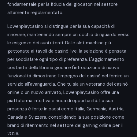
fondamentale per la fiducia dei giocatori nel settore
altamente regolamentato.
Lowenplaycasino si distingue per la sua capacità di
innovare, mantenendo sempre un occhio di riguardo verso
le esigenze dei suoi utenti. Dalle slot machine più
gettonate ai tavoli da casinò live, la selezione è pensata
per soddisfare ogni tipo di preferenza. L'aggiornamento
costante della libreria giochi e l'introduzione di nuove
funzionalità dimostrano l'impegno del casinò nel fornire un
servizio all'avanguardia. Che tu sia un veterano dei casinò
online o un nuovo arrivato, Lowenplaycasino offre una
piattaforma intuitiva e ricca di opportunità. La sua
presenza è forte in paesi come Italia, Germania, Austria,
Canada e Svizzera, consolidando la sua posizione come
brand di riferimento nel settore del gaming online per il
2026.