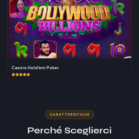
Casino Hold'em Poker
CARATTERISTICHE
Perché Sceglierci