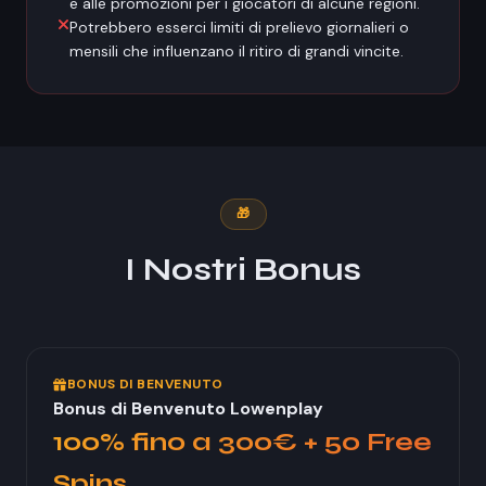
e alle promozioni per i giocatori di alcune regioni.
Potrebbero esserci limiti di prelievo giornalieri o
mensili che influenzano il ritiro di grandi vincite.
🎁
I Nostri Bonus
BONUS DI BENVENUTO
Bonus di Benvenuto Lowenplay
100% fino a 300€ + 50 Free
Spins