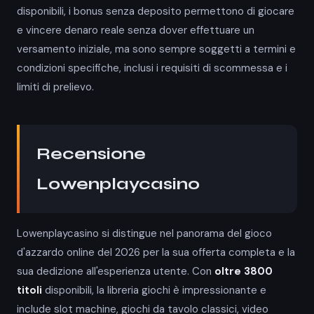
disponibili, i bonus senza deposito permettono di giocare
e vincere denaro reale senza dover effettuare un
versamento iniziale, ma sono sempre soggetti a termini e
condizioni specifiche, inclusi i requisiti di scommessa e i
limiti di prelievo.
Recensione
Lowenplaycasino
Lowenplaycasino si distingue nel panorama del gioco
d'azzardo online del 2026 per la sua offerta completa e la
sua dedizione all'esperienza utente. Con
oltre 3800
titoli
disponibili, la libreria giochi è impressionante e
include slot machine, giochi da tavolo classici, video