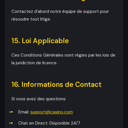
Contactez d'abord notre équipe de support pour
résoudre tout litige.
15. Loi Applicable
Ces Conditions Générales sont régies par les lois de
la juridiction de licence.
16. Informations de Contact
Si vous avez des questions:
Email:
support@casino.com
Chat en Direct: Disponible 24/7