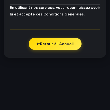
En utilisant nos services, vous reconnaissez avoir
lu et accepté ces Conditions Générales.
Retour à l'Accueil