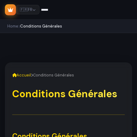
🇫🇷
FR
Home
Conditions Générales
Accueil
Conditions Générales
Conditions Générales
Conditions Générales