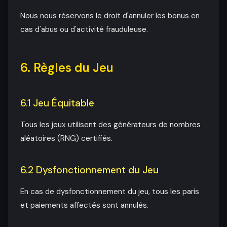
Nous nous réservons le droit d'annuler les bonus en
cas d'abus ou d'activité frauduleuse.
6. Règles du Jeu
6.1 Jeu Équitable
Tous les jeux utilisent des générateurs de nombres
aléatoires (RNG) certifiés.
6.2 Dysfonctionnement du Jeu
En cas de dysfonctionnement du jeu, tous les paris
et paiements affectés sont annulés.