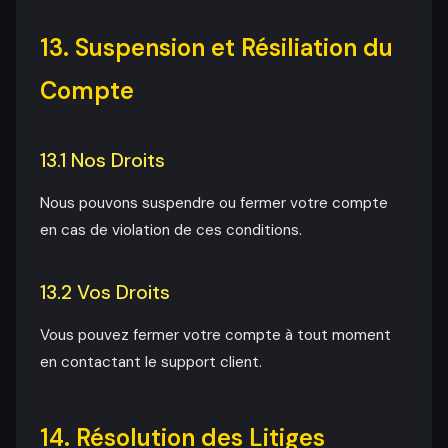
13. Suspension et Résiliation du
Compte
13.1 Nos Droits
Nous pouvons suspendre ou fermer votre compte
en cas de violation de ces conditions.
13.2 Vos Droits
Vous pouvez fermer votre compte à tout moment
en contactant le support client.
14. Résolution des Litiges